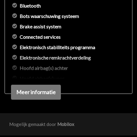
Bluetooth
Bots waarschuwing systeem
Brake assist system
Connected services
Elektronisch stabiliteits programma
Elektronische remkrachtverdeling
Hoofd airbag(s) achter
Hoofd airbag(s) voor
Passagiersairbag
Meer informatie
Zij airbag(s) voor
Interieur
Mogelijk gemaakt door
Mobilox
Achterbank in delen neerklapbaar
Airco automatisch