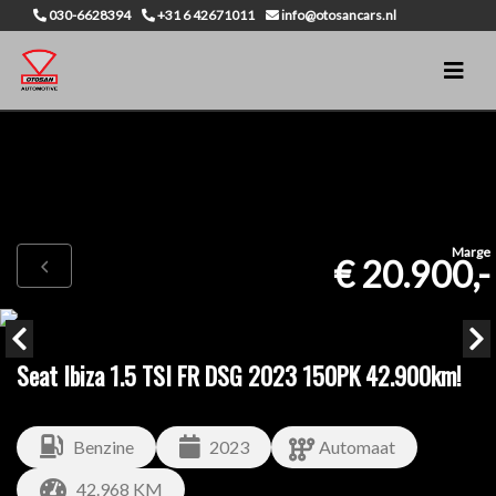
030-6628394
+31 6 42671011
info@otosancars.nl
Marge
€ 20.900,-
Seat Ibiza 1.5 TSI FR DSG 2023 150PK 42.900km!
Benzine
2023
Automaat
42.968 KM