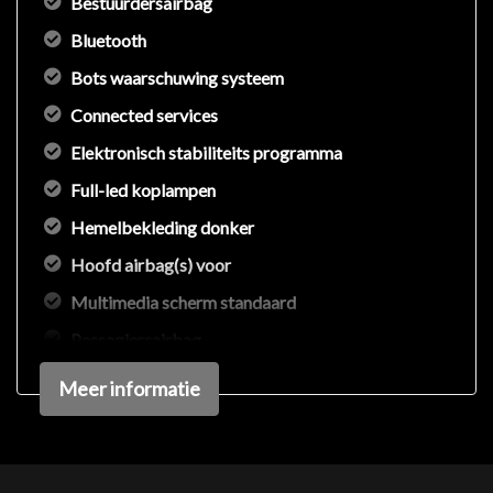
Bestuurdersairbag
Bluetooth
Bots waarschuwing systeem
Connected services
Elektronisch stabiliteits programma
Full-led koplampen
Hemelbekleding donker
Hoofd airbag(s) voor
Multimedia scherm standaard
Passagiersairbag
Rijstrooksensor met correctie
Meer informatie
Volledig digitaal instrumentenpaneel
Zij airbag(s) voor
Zwarte (glans) exterieur delen