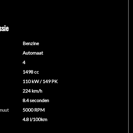
ssie
Benzine
Automaat
4
1498 cc
110 kW / 149 PK
224 km/h
8.4 seconden
inuut
5000 RPM
4.8 l/100km