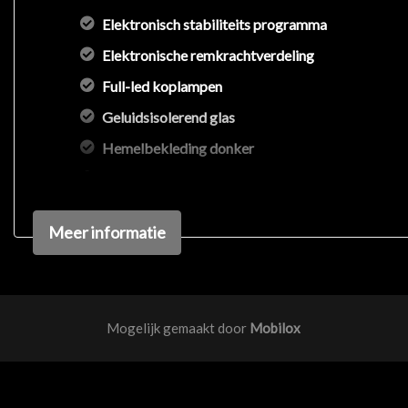
Elektronisch stabiliteits programma
Elektronische remkrachtverdeling
Full-led koplampen
Geluidsisolerend glas
Hemelbekleding donker
Hoofd airbag(s) achter
Hoofd airbag(s) voor
Meer informatie
Kleur parelmoer
Passagiersairbag
S line exterieur
Mogelijk gemaakt door
Mobilox
Schakelpaddles
Uitwijk assistent
Volledig digitaal instrumentenpaneel