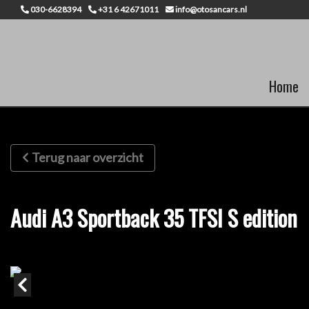
030-6628394
+31 6 42671011
info@otosancars.nl
Home
Terug naar overzicht
Audi A3 Sportback 35 TFSI S edition