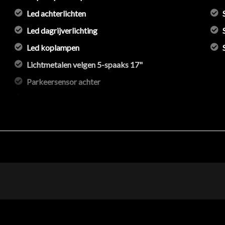
Led achterlichten
Led dagrijverlichting
Led koplampen
Lichtmetalen velgen 5-spaaks 17"
Parkeersensor achter
Ruitensproeiers/wisserbladen verwarmbaar
Sportonderstel
Warmtewerend glas
Warmtewerende voorruit